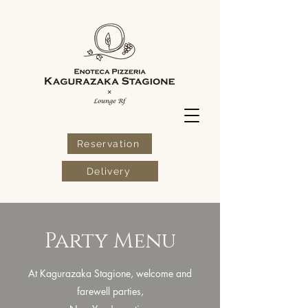
Reservation
Delivery
Party Menu
At Kagurazaka Stagione, welcome and
farewell parties,