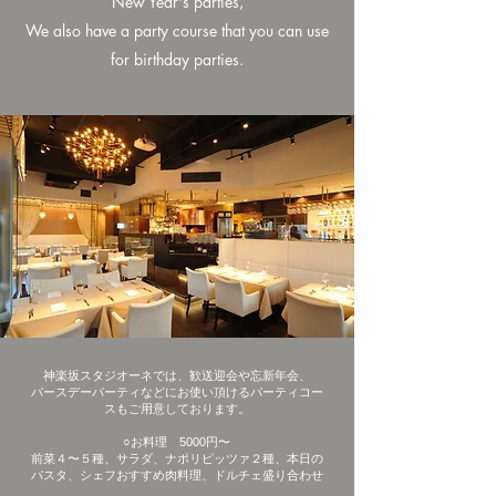
New Year's parties,
We also have a party course that you can use
for birthday parties.
神楽坂スタジオーネでは、歓送迎会や忘新年会、
バースデーパーティなどにお使い頂けるパーティコー
スもご用意しております。
○お料理 5000円〜
前菜４〜５種、サラダ、ナポリピッツァ２種、本日の
パスタ、シェフおすすめ肉料理、ドルチェ盛り合わせ