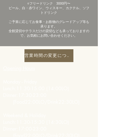
○フリードリンク 3000円〜
ビール、白・赤ワイン、ウィスキー、カクテル、ソフ
トドリンク
ご予算に応じてお食事・お飲物のグレードアップ等も
承ります。
全館貸切やテラスだけの貸切なども承っておりますの
で、お気軽にお問い合わせください。
営業時間の変更について
Opening Hours
Monday - Friday
Lunch:11:30-15:00 (14:00LO)
Dinner:17:30-23:00
(Food22
:00LO/Drink22:30LO)
Weekend & Holiday
Lunch:11:30-15:30 (
14:30LO)
Dinner:17:00-23:00
(Food22
:00LO/Drink22:30LO)