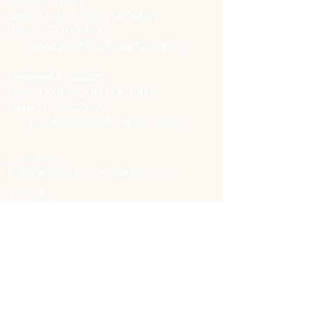
Monday - Friday
Lunch:11:30-15:00 (14:00LO)
Dinner:17:30-23:00
(Food22
:00LO/Drink22:30LO)
Weekend & Holiday
Lunch:11:30-15:30 (
14:30LO)
Dinner:17:00-23:00
(Food22
:00LO/Drink22:30LO)
〒162-0825
​新宿区神楽坂3-1クレール神楽坂III 5F
アクセス
JR地下鉄飯田橋駅より徒歩３〜４分
​かくれんぼ横丁、黒塀の中に立つビルの５階
Mail:
kagurasta@unagi.inc
Tel:
03-6457-5330