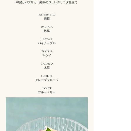
和梨とパプリカ 紅茶のジュレのサラダ仕立て
Antipasto
葡萄
Pasta A
酢橘
Pasta B
パイナップル
Pesce A
キウイ
Carne A
木苺
CarneB
グレープフルーツ
Dolce
​ブルーベリー