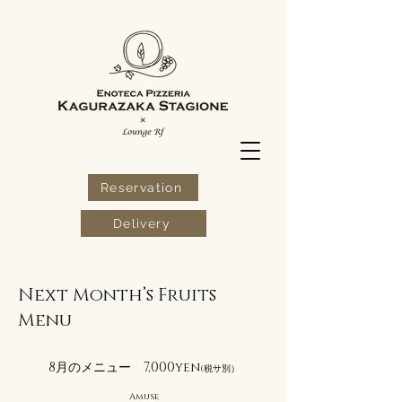
Reservation
Delivery
Next Month’s Fruits
Menu
8月のメニュー 7,000yen
(税サ別）
Amuse